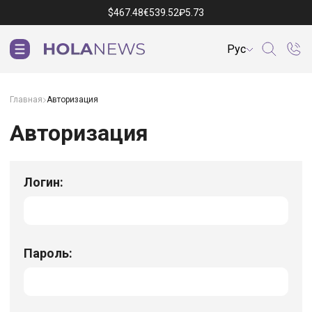
$
467.48
€
539.52
₽
5.73
Рус
Главная
Авторизация
Авторизация
Логин:
Пароль: