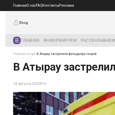
Главная
О нас
FAQ
Контакты
Реклама
Вход
ГЛАВНАЯ
ИНФОРМИРУЕМ
РАССКАЗЫВАЕМ
Главная
Спорт
В Атырау застрелили фельдшера скорой
В Атырау застрели
18 августа 2025
|
0