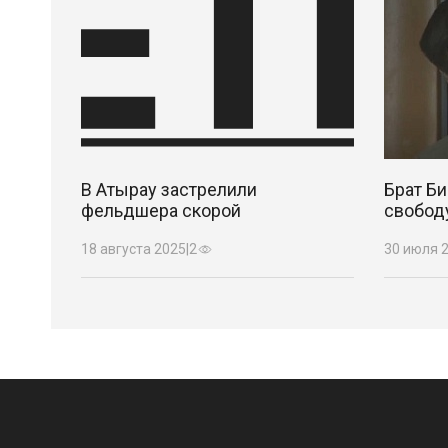
В Атырау застрелили
Брат Б
фельдшера скорой
свобод
18 августа 2025
|
2
30 июля 