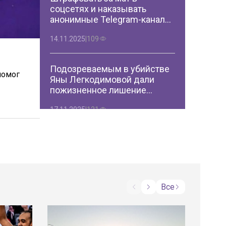
соцсетях и наказывать
анонимные Telegram-каналы
хотят в Казахстане
14.11.2025
|
109
Подозреваемым в убийстве
помог
Яны Легкодимовой дали
пожизненное лишение
свободы
17.11.2025
|
121
Хасана Касымбаева
приговорили к 12 годам
колонии
11.11.2025
|
133
Все
В Казахстане рассматривают
снятие запрета на кальяны