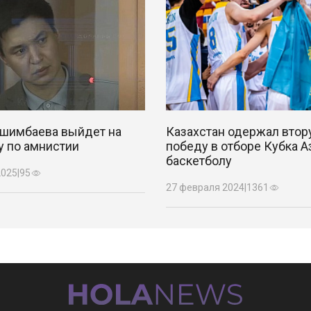
ишимбаева выйдет на
Казахстан одержал втор
у по амнистии
победу в отборе Кубка А
баскетболу
2025
|
95
27 февраля 2024
|
1361