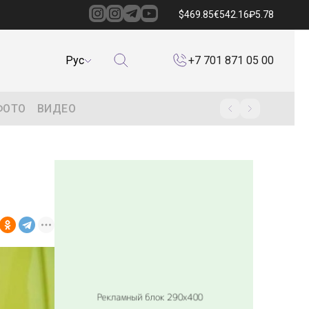
$
469.85
€
542.16
₽
5.78
Рус
+7 701 871 05 00
ФОТО
ВИДЕО