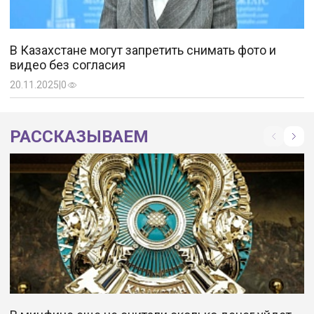
Член Национального курултая при
президенте заступился за Нигматулиных
11.03.2024
|
1458
В Казахстане могут запретить снимать фото и
Подать заявку на покупку жилья за счет
видео без согласия
пенсий можно будет уже в январе –
20.11.2025
|
0
инструкция от Отбасы банка
29.12.2020
|
1463
РАССКАЗЫВАЕМ
Скончался известный журналист Юлдаш
Азаматов
05.08.2021
|
1466
Казахстанских гастарбайтеров призвали
легализовать свое пребывание в России
06.08.2021
|
1479
Токаев поздравил казахстанцев с Көрісу күні
14.03.2021
|
1484
Казахстанский олигарх Алиджан Ибрагимов