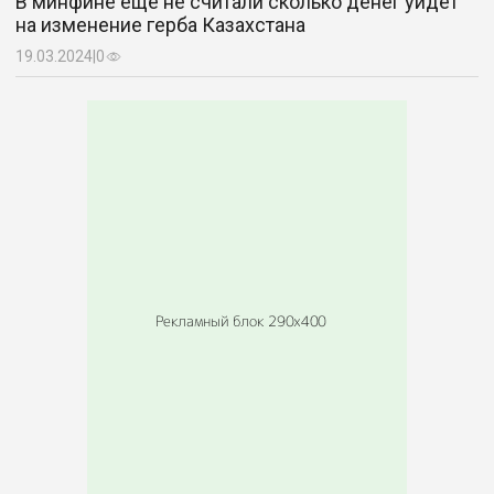
В минфине еще не считали сколько денег уйдет
умер в Бельгии
на изменение герба Казахстана
03.02.2021
|
1493
19.03.2024
|
0
Бессрочный период обмена тенговых
банкнот пообещали ввести в Казахстане
14.03.2021
|
1506
Почти половина из 414 проб на всей
территории Казахстана показала
«индийский» штамм
02.07.2021
|
1506
36 человек отравились в кафе в
Мангистауской области
26.02.2024
|
1511
Срок изъятия неиспользуемых
сельхозземель в Казахстане предлагают
сократить вдвое
02.02.2021
|
1513