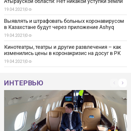
Атырауской области: Нет никакой уступки земли
борьбу с COVID-19 в Казахстане
19.04.2021
|
0
20.04.2021
|
1527
Выявлять и штрафовать больных коронавирусом
КФМ возбудил дело о воспрепятствовании
в Казахстане будут через приложение Ashyq
расследованию против экс-руководства
минздрава РК
19.04.2021
|
0
29.12.2020
|
1539
Кинотеатры, театры и другие развлечения – как
изменились цены в коронакризис на досуг в РК
Журналист о VIP-самолетах: Нам запретили
показывать народу, как роскошно живет
19.04.2021
|
0
кабмин РК
16.03.2021
|
1540
ИНТЕРВЬЮ
BI Group отказался предоставить полный
«отчет» Deloitte по ковидным
«инфекционкам»
03.02.2021
|
1554
Давление на НПО наносит ущерб
международному имиджу Казахстана – ЕС