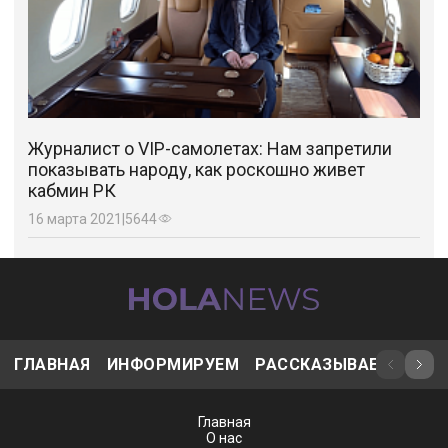
Журналист о VIP-самолетах: Нам запретили
показывать народу, как роскошно живет
кабмин РК
16 марта 2021
|
5644
ГЛАВНАЯ
ИНФОРМИРУЕМ
РАССКАЗЫВАЕМ
ИНТ
Главная
О нас