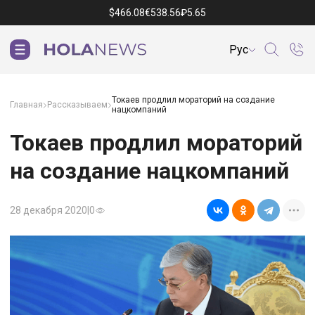
$
466.08
€
538.56
₽
5.65
Рус
Токаев продлил мораторий на создание
Главная
Рассказываем
нацкомпаний
Токаев продлил мораторий
на создание нацкомпаний
28 декабря 2020
|
0