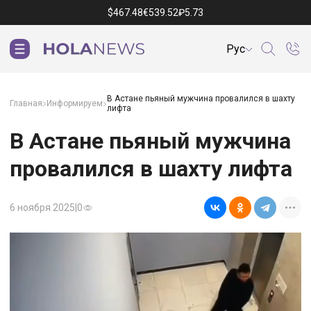
$
467.48
€
539.52
₽
5.73
Рус
В Астане пьяный мужчина провалился в шахту
Главная
Информируем
лифта
В Астане пьяный мужчина
провалился в шахту лифта
6 ноября 2025
|
0