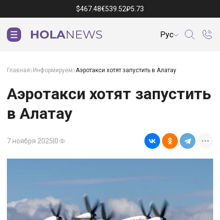
$
467.48
€
539.52
₽
5.73
Рус
Главная
Информируем
Аэротакси хотят запустить в Алатау
Аэротакси хотят запустить
в Алатау
7 ноября 2025
|
0