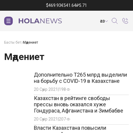
$
469.93
€
541.64
₽
5.71
Қаз
Басты бет
Мәдениет
Мәдениет
Дополнительно Т265 млрд выделили
на борьбу с COVID-19 в Казахстане
20 Сәуір 2021
|
198
Казахстан в рейтинге свободы
прессы вновь оказался хуже
Гондураса, Афганистана и Зимбабве
20 Сәуір 2021
|
207
Власти Казахстана повысили