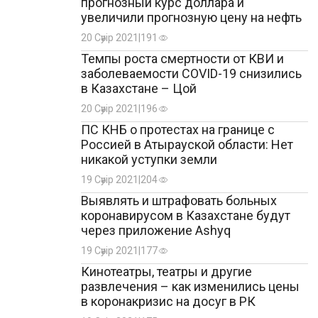
прогнозный курс доллара и
увеличили прогнозную цену на нефть
20 Сәуір 2021
|
191
Темпы роста смертности от КВИ и
заболеваемости COVID-19 снизились
в Казахстане – Цой
20 Сәуір 2021
|
196
ПС КНБ о протестах на границе с
Россией в Атырауской области: Нет
никакой уступки земли
19 Сәуір 2021
|
204
Выявлять и штрафовать больных
коронавирусом в Казахстане будут
через приложение Ashyq
19 Сәуір 2021
|
177
Кинотеатры, театры и другие
развлечения – как изменились цены
в коронакризис на досуг в РК