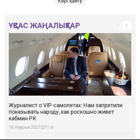
Кері қайту
ҰҚСАС ЖАҢАЛЫҚТАР
Журналист о VIP-самолетах: Нам запретили
показывать народу, как роскошно живет
кабмин РК
16 Наурыз 2021
|
211