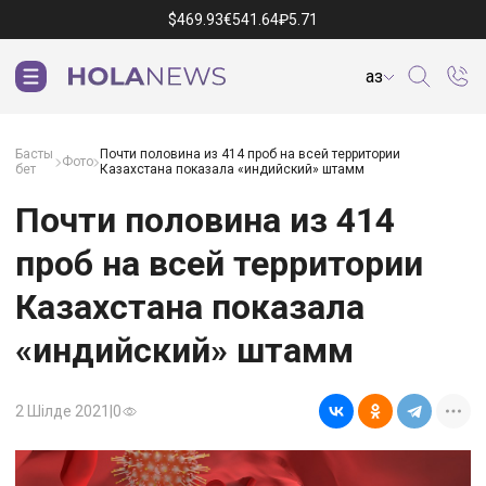
$
469.93
€
541.64
₽
5.71
Қаз
Басты
Почти половина из 414 проб на всей территории
Фото
бет
Казахстана показала «индийский» штамм
Почти половина из 414
проб на всей территории
Казахстана показала
«индийский» штамм
2 Шілде 2021
|
0