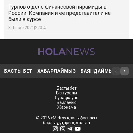
Турлов о деле финансовой пирамиды в
России: Компания и ее представители не
были в курсе
3 Шілде 2021
|
220
БАСТЫ БЕТ
ХАБАРЛАЙМЫЗ
БАЯНДАЙМЫЗ
ҚЫЗ
Басты бет
Біз туралы
Сұрақ-жауап
Байланыс
Жарнама
© 2026 «Metro» қалалық баспасы
барлық құқықтары қорғалған