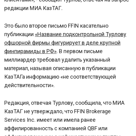
редакции МИА КазТАГ.
Это было второе письмо FFIN касательно
публикации
«Название подконтрольной Турлову
офшорной фирмы фигурирует в деле крупной
финпирамиды в РФ»
. В первом письме
миллиардер требовал удалить указанный
материал, называя описанную в публикации
КазТАГа информацию «не соответствующей
действительности».
Редакция, отвечая Турлову, сообщила, что МИА
КазТАГ не утверждало, что FFIN Brokerage
Services Inc. имеет или имела ранее
аффилированность с компанией QBF или