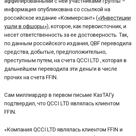
аффилированными с ней участниками группы –
информация опубликована со ссылкой на
российское издание «Коммерсант» (
«Инвестиции
ушли в офшоры»),
которое, как первоисточник, и
несет ответственность за ее достоверность. Так,
по данным российского издания, QBF переводила
средства, добытые, предположительно,
преступным путем, на счета QCCI LTD , которая в
дальнейшем переводила эти деньги в числе
прочих на счета FFIN.
Сам миллиардер в первом письме КазТАГу
подтвердил, что QCCI LTD являлась клиентом
FFIN.
«Компания QCCI LTD являлась клиентом FFIN и