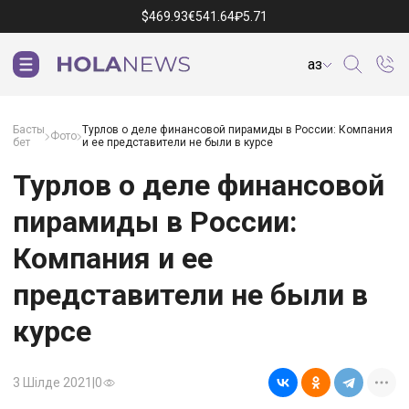
$
469.93
€
541.64
₽
5.71
Қаз
Басты
Турлов о деле финансовой пирамиды в России: Компания
Фото
бет
и ее представители не были в курсе
Турлов о деле финансовой
пирамиды в России:
Компания и ее
представители не были в
курсе
3 Шілде 2021
|
0