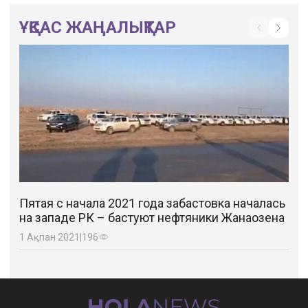
ҰҚСАС ЖАҢАЛЫҚТАР
Пятая с начала 2021 года забастовка началась
на западе РК – бастуют нефтяники Жанаозена
1 Ақпан 2021
|
196