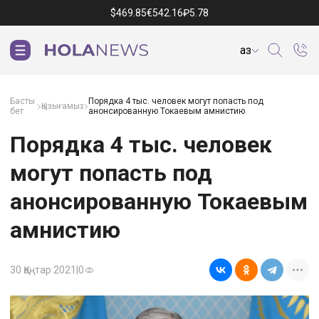
$
469.85
€
542.16
₽
5.78
Қаз
Басты
Порядка 4 тыс. человек могут попасть под
Қызығамыз
бет
анонсированную Токаевым амнистию
Порядка 4 тыс. человек
могут попасть под
анонсированную Токаевым
амнистию
30 Қаңтар 2021
|
0