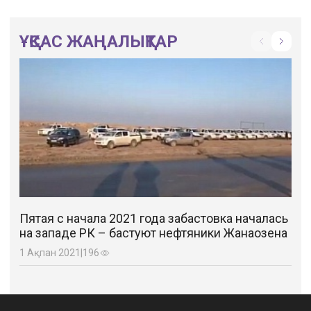
ҰҚСАС ЖАҢАЛЫҚТАР
Пятая с начала 2021 года забастовка началась
на западе РК – бастуют нефтяники Жанаозена
1 Ақпан 2021
|
196