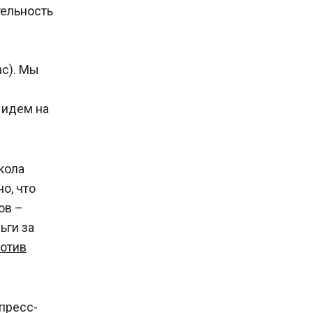
Порядка 4 тыс. человек
тельность
могут попасть под
анонсированную Токаевым
амнистию
30.01.2021
|
163
ас). Мы
Темпы роста смертности от
 идем на
КВИ и заболеваемости
COVID-19 снизились в
Казахстане – Цой
20.04.2021
|
163
кола
о, что
Токаев подписал закон,
ов –
отменяющий необходимость
ьги за
для водителей возить с
отив
собой права
01.02.2021
|
166
В минфине еще не считали
пресс-