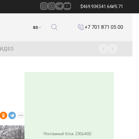
$
469.93
€
541.64
₽
5.71
Қаз
+7 701 871 05 00
ИДЕО