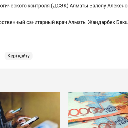
огического контроля (ДСЭК) Алматы Балслу Алекено
арственный санитарный врач Алматы Жандарбек Бек
Кері қайту