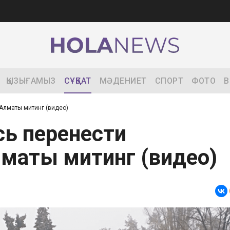
ҚЫЗЫҒАМЫЗ
СҰҚБАТ
МӘДЕНИЕТ
СПОРТ
ФОТО
В
Алматы митинг (видео)
ь перенести
лматы митинг (видео)