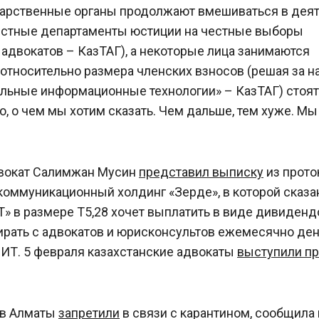
дарственные органы продолжают вмешиваться в дея
местные департаменты юстиции на честные выборы
адвокатов – КазТАГ), а некоторые лица занимаются
тносительно размера членских взносов (решая за н
нальные информационные технологии» – КазТАГ) стоят
о, о чем мы хотим сказать. Чем дальше, тем хуже. Мы
двокат Салимжан Мусин
представил выписку
из прото
оммуникационный холдинг «Зерде», в которой сказан
Т» в размере Т5,28 хочет выплатить в виде дивиденд
рать с адвокатов и юрисконсультов ежемесячно ден
ИТ. 5 февраля казахстанские адвокаты
выступили пр
в в Алматы
запретили
в связи с карантином, сообщила 