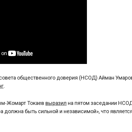
 совета общественного доверия (НСОД) Айман Умаро
нг
.
сым-Жомарт Токаев
выразил
на пятом заседании НСО
а должна быть сильной и независимой», что являетс