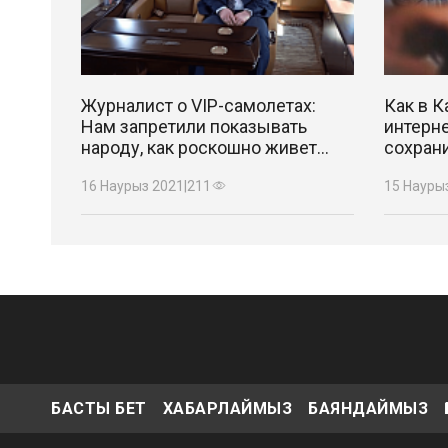
Журналист о VIP-самолетах:
Как в К
Нам запретили показывать
интерне
народу, как роскошно живет
сохрани
кабмин РК
16 Наурыз 2021
|
211
15 Науры
БАСТЫ БЕТ
ХАБАРЛАЙМЫЗ
БАЯНДАЙМЫЗ