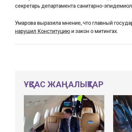
секретарь департамента санитарно-эпидемиол
Умарова выразила мнение, что главный госуд
нарушил Конституцию
и закон о митингах.
ҰҚСАС ЖАҢАЛЫҚТАР