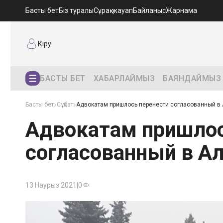
Басты бет
Біз туралы
Сұрақ-жауап
Байланыс
Жарнама
Кіру
БАСТЫ БЕТ
ХАБАРЛАЙМЫЗ
БАЯНДАЙМЫЗ
Басты бет
Сұқбат
Адвокатам пришлось перенести согласованный в 
Адвокатам пришлос
согласованный в А
13 Наурыз 2021
|
0