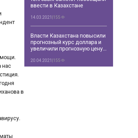
ввести в Казахстане
и
14.03.2021
|
155
ондент
Власти Казахстана повысили
прогнозный курс доллара и
увеличили прогнозную цену
на нефть
омощи.
20.04.2021
|
155
а нас
стиция.
Из Нацфонда Казахстана
егодня
изъяли денег в два раза
иханова в
больше поступивших в него
05.08.2021
|
155
авирусу.
Первая партия российской
вакцины от коронавируса
прибыла в Казахстан
лматы