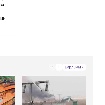
сколько денег уйдет на
ва.
изменение герба Казахстана
19.03.2024
|
167
шин
Штамм «Дельта» в
Казахстане – власти
переходят к жестким мерам
02.07.2021
|
167
Трое полицейских признаны
виновными в пытках в ходе
Барлығы
январских событий в Алматы
19.03.2024
|
169
КПО провела форум по
местному содержанию в
рамках проекта KEP-1A