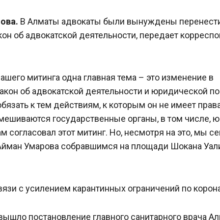
нова.
В Алматы адвокаты были вынуждены перенест
кон об адвокатской деятельности, передает корресп
ашего митинга одна главная тема – это изменение в
 закон об адвокатской деятельности и юридической п
бязать к тем действиям, к которым он не имеет прав
Вмешиваются государственные органы, в том числе, ю
ам согласовал этот митинг. Но, несмотря на это, мы с
 Айман Умарова собравшимся на площади Шокана Уал
вязи с усилением карантинных ограничений по корон
вышло постановление главного санитарного врача А