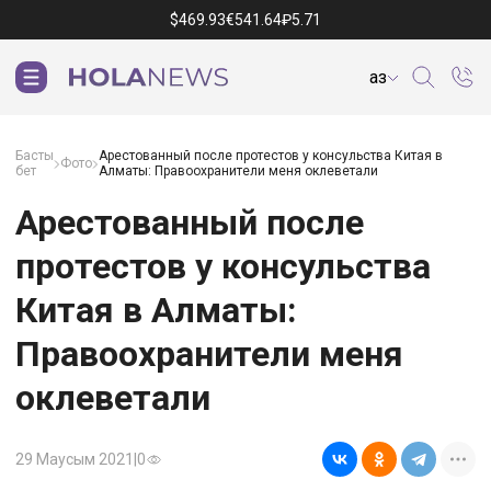
$
469.93
€
541.64
₽
5.71
Қаз
Басты
Арестованный после протестов у консульства Китая в
Фото
бет
Алматы: Правоохранители меня оклеветали
Арестованный после
протестов у консульства
Китая в Алматы:
Правоохранители меня
оклеветали
29 Маусым 2021
|
0