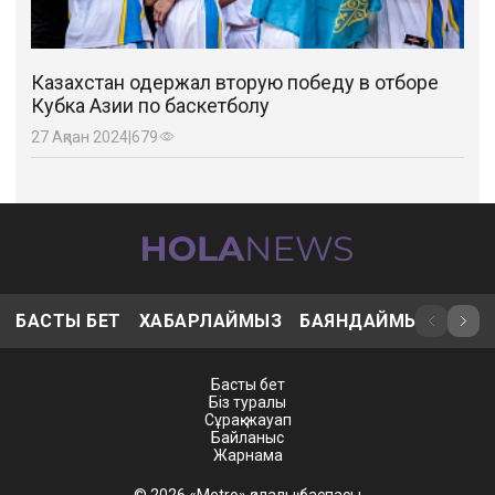
Казахстан одержал вторую победу в отборе
Кубка Азии по баскетболу
27 Ақпан 2024
|
679
БАСТЫ БЕТ
ХАБАРЛАЙМЫЗ
БАЯНДАЙМЫЗ
ҚЫЗ
Басты бет
Біз туралы
Сұрақ-жауап
Байланыс
Жарнама