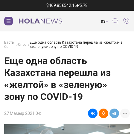
$
469.85
€
542.16
₽
5.78
Қаз
Басты
Еще одна область Казахстана перешла из «желтой» в
Спорт
бет
«зеленую» зону по COVID-19
Еще одна область
Казахстана перешла из
«желтой» в «зеленую»
зону по COVID-19
27 Мамыр 2021
|
0